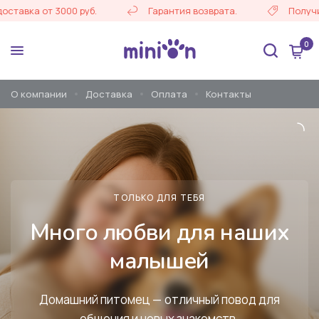
 от 3000 руб.
Гарантия возврата.
Получи 10% ск
0
О компании
Доставка
Оплата
Контакты
ТОЛЬКО ДЛЯ ТЕБЯ
Много любви для наших
малышей
Домашний питомец — отличный повод для
общения и новых знакомств.