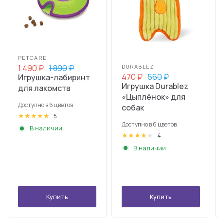
PETCARE
1 490
₽
1 890
₽
DURABLEZ
470
₽
560
₽
Игрушка-лабиринт
Игрушка Durablez
для лакомств
«Цыплёнок» для
Доступно в 6 цветов
собак
белый
черный
серебристый
золотой
красный
синий
5
Доступно в 6 цветов
В наличии
белый
черный
серебристый
золотой
красный
синий
4
В наличии
Купить
Купить