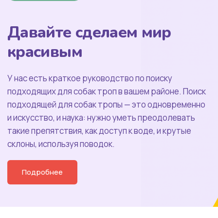
Давайте сделаем мир
красивым
У
нас
есть
краткое
руководство
по
поиску
подходящих
для
собак
троп
в
вашем
районе.
Поиск
подходящей
для
собак
тропы
—
это
одновременно
и
искусство,
и
наука:
нужно
уметь
преодолевать
такие
препятствия,
как
доступ
к
воде,
и
крутые
склоны,
используя
поводок.
Подробнее