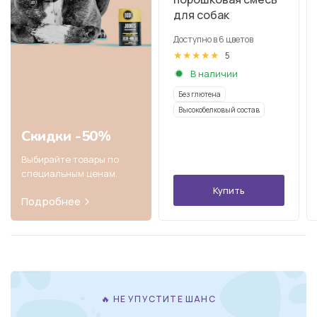
для собак
Доступно в 6 цветов
белый
черный
серебристый
золотой
красный
синий
5
В наличии
Без глютена
Высокобелковый состав
Скидки -50%
Выбирайте товары по
специальным ценам.
Купить
Подробнее
🔥 НЕ УПУСТИТЕ ШАНС