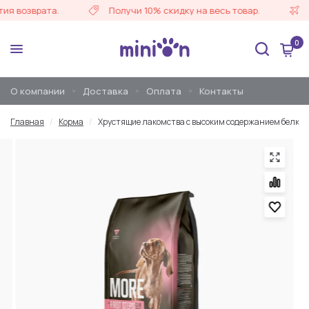
 возврата.
Получи 10% скидку на весь товар.
Бе
0
О компании
Доставка
Оплата
Контакты
Главная
/
Корма
/
Хрустящие лакомства с высоким содержанием белка 