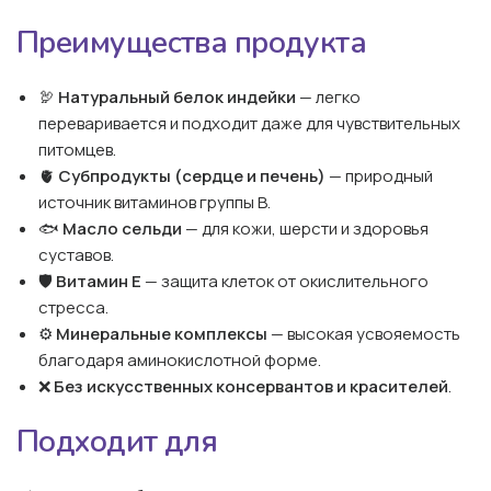
Преимущества продукта
🦃
Натуральный белок индейки
— легко
переваривается и подходит даже для чувствительных
питомцев.
🫀
Субпродукты (сердце и печень)
— природный
источник витаминов группы B.
🐟
Масло сельди
— для кожи, шерсти и здоровья
суставов.
🛡️
Витамин E
— защита клеток от окислительного
стресса.
⚙️
Минеральные комплексы
— высокая усвояемость
благодаря аминокислотной форме.
❌
Без искусственных консервантов и красителей
.
Подходит для