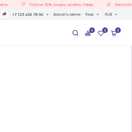
а.
Получи 10% скидку на весь товар.
Бесплатная
+7 123 456 78 90
Заказать звонок
Язык
RUB
0
0
0